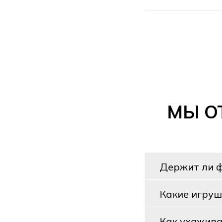
МЫ О
Держит ли 
Какие игруш
Как ухажива