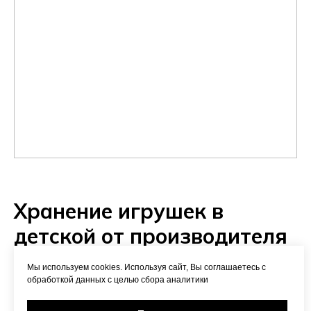
Хранение игрушек в
детской от производителя
"Vamvigvam" — это
Мы используем cookies. Используя сайт, Вы соглашаетесь с
хлопковый и льняные
обработкой данных с целью сбора аналитики
корзины, эко-мешки,