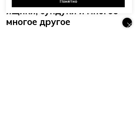
Понятно
ящики, сундуки и многое-
многое другое
Хранение игрушек и других вещей – очень
важный момент в организации детской. Что может
помочь поддерживать порядок в комнате?
Вариантов много: тканевая или вязаная корзина
для игрушек, детская вешалка, деревянный
сундук, ящик для игрушек, бумажный мешок,
полка, крючок – вешалка, карандашница.
Все эти необходимые аксессуары для детской Вы
сможете найти и купить в этом разделе.
Выбирайте понравившийся Вам вариант,
комбинируйте и наслаждайтесь удобством и