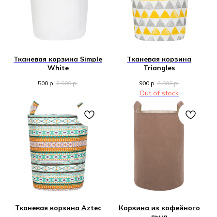
Тканевая корзина Simple
Тканевая корзина
White
Triangles
500
р.
2 000
р.
900
р.
3 500
р.
Out of stock
Тканевая корзина Aztec
Корзина из кофейного
льна