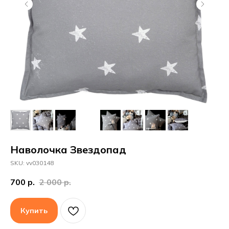
Наволочка Звездопад
SKU:
vv030148
700
р.
2 000
р.
Купить