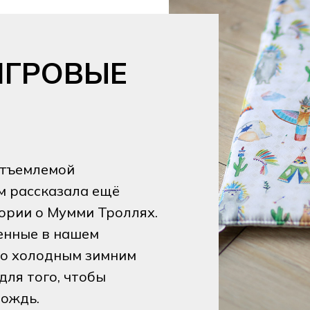
ИГРОВЫЕ
отъемлемой
м рассказала ещё
ории о Мумми Троллях.
енные в нашем
го холодным зимним
для того, чтобы
дождь.