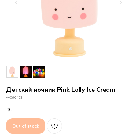
Детский ночник Pink Lolly Ice Cream
vv090423
р.
Out of stock