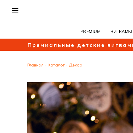
PREMIUM
ВИГВАМЫ
Премиальные детские вигвам
Главная
-
Каталог
-
Декор