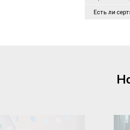
Есть ли сер
Н