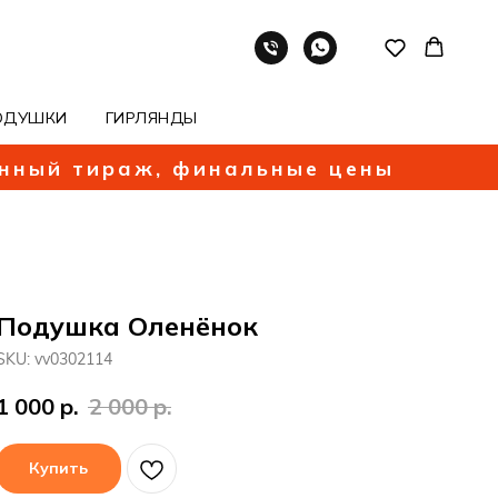
ОДУШКИ
ГИРЛЯНДЫ
енный тираж, финальные цены
Подушка Оленёнок
SKU:
vv0302114
1 000
р.
2 000
р.
Купить