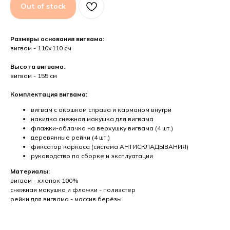
Out of stock
Размеры основания вигвама:
вигвам - 110х110 см
Высота вигвама
:
вигвам - 155 см
Комплектация вигвама:
вигвам с окошком справа и карманом внутри
накидка снежная макушка для вигвама
флажки-облачка на верхушку вигвама (4 шт.)
деревянные рейки (4 шт.)
фиксатор каркаса (система АНТИСКЛАДЫВАНИЯ)
руководство по сборке и эксплуатации
Материалы:
вигвам - хлопок 100%
снежная макушка и флажки - полиэстер
рейки для вигвама - массив берёзы