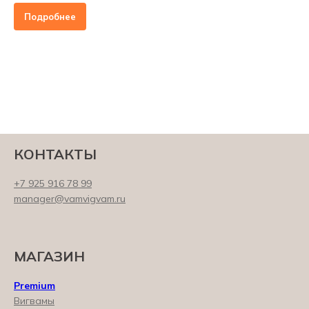
Подробнее
КОНТАКТЫ
+7 925 916 78 99
manager@vamvigvam.ru
МАГАЗИН
Premium
Вигвамы