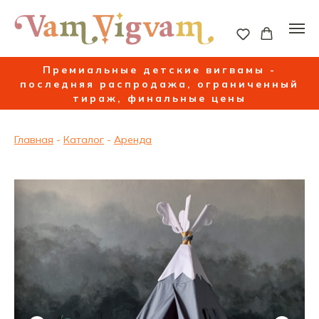
Премиальные детские вигвамы -
последняя распродажа, ограниченный
тираж, финальные цены
Главная
-
Каталог
-
Аренда