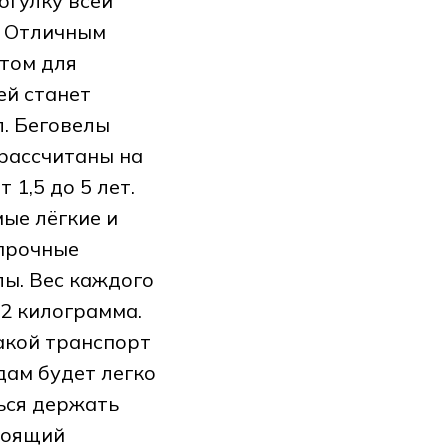
огулку всей
. Отличным
том для
й станет
л. Беговелы
 рассчитаны на
т 1,5 до 5 лет.
мые лёгкие и
прочные
лы. Вес каждого
 2 килограмма.
акой транспорт
дам будет легко
ься держать
стоящий