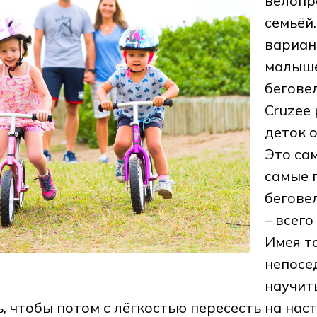
велопр
семьёй
вариан
малыше
бегове
Cruzee
деток о
Это са
самые 
бегове
– всего
Имея т
непосе
научит
ь, чтобы потом с лёгкостью пересесть на на