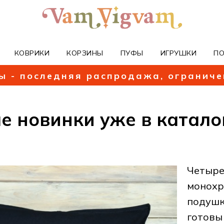
КОВРИКИ
КОРЗИНЫ
ПУФЫ
ИГРУШКИ
П
ы - последняя распродажа, огранич
е новинки уже в катало
Четыре
монох
подушк
готовы