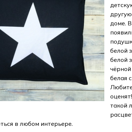
детску
другую
доме. В
появил
подушк
белой з
белой з
чёрной
белая с
Любите
оценят
такой 
расцве
ться в любом интерьере.