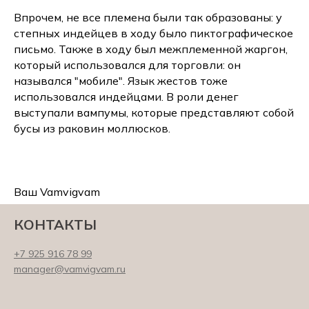
Впрочем, не все племена были так образованы: у
степных индейцев в ходу было пиктографическое
письмо. Также в ходу был межплеменной жаргон,
который использовался для торговли: он
назывался "мобиле". Язык жестов тоже
использовался индейцами. В роли денег
выступали вампумы, которые представляют собой
бусы из раковин моллюсков.
Ваш Vamvigvam
КОНТАКТЫ
+7 925 916 78 99
manager@vamvigvam.ru