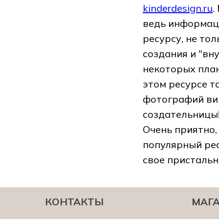
kinderdesign.ru
.
ведь информаци
ресурсу, не то
создания и "вну
некоторых план
этом ресурсе т
фотографий виг
создательницы!
Очень приятно,
популярный ре
свое пристальн
КОНТАКТЫ
МАГ