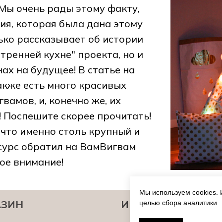
 Мы очень рады этому факту,
я, которая была дана этому
лько рассказывает об истории
тренней кухне" проекта, но и
ах на будущее! В статье на
акже есть много красивых
вамов, и, конечно же, их
 Поспешите скорее прочитать!
 что именно столь крупный и
сурс обратил на ВамВигвам
ое внимание!
Мы используем cookies. 
АЗИН
ИНФОРМАЦИЯ
целью сбора аналитики